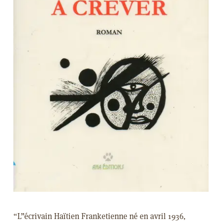
“L”écrivain Haïtien Franketienne né en avril 1936,