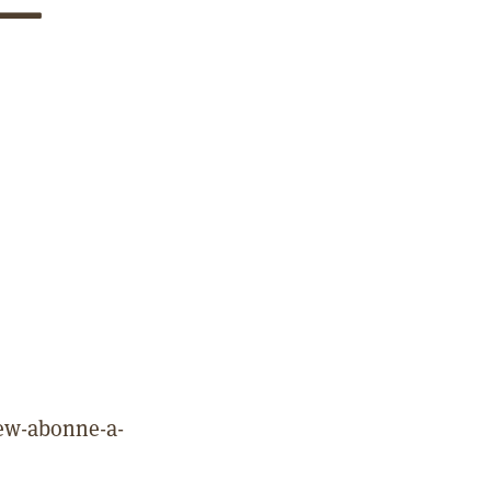
 —
rew-abonne-a-