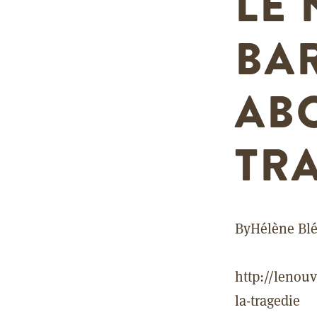
LE 
BA
AB
TR
By
Hélène Bl
http://lenouv
la-tragedie