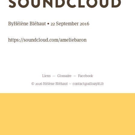
SOUNDCLOUD
By
Hélène Bléhaut
•
22 September 2016
https://soundcloud.com/ameliebaron
Liens
Glossaire
Facebook
© 2026 Hélène Bléhaut —
contact@alloayiti.fr